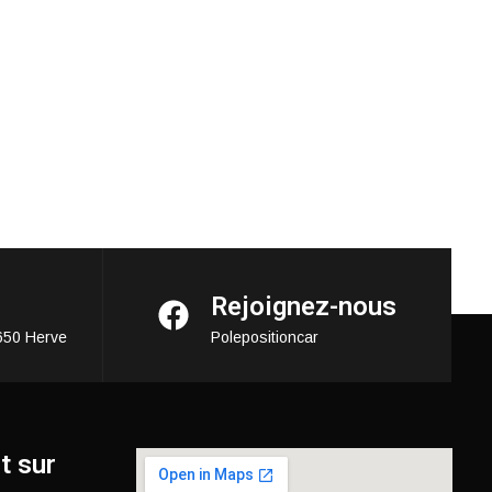
Rejoignez-nous
650 Herve
Polepositioncar
t sur