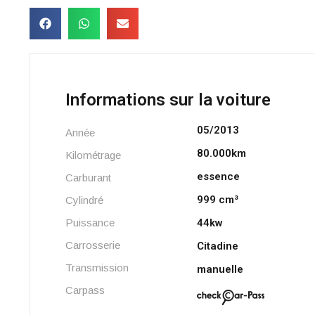
Informations sur la voiture
05/2013
Année
80.000km
Kilométrage
essence
Carburant
999 cm³
Cylindré
Puissance
44kw
Carrosserie
Citadine
Transmission
manuelle
Carpass