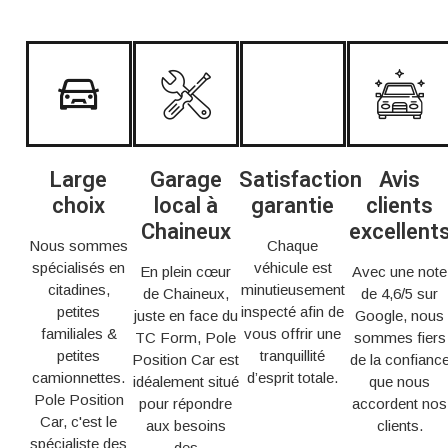
Large
Garage
Satisfaction
Avis
choix
local à
garantie
clients
Chaineux
excellent
Nous sommes
Chaque
spécialisés en
véhicule est
En plein cœur
Avec une note
citadines,
minutieusement
de Chaineux,
de 4,6/5 sur
petites
inspecté afin de
juste en face du
Google, nous
familiales &
vous offrir une
TC Form, Pole
sommes fiers
petites
tranquillité
Position Car est
de la confianc
camionnettes.
d’esprit totale.
idéalement situé
que nous
Pole Position
pour répondre
accordent nos
Car, c'est le
aux besoins
clients.
spécialiste des
des