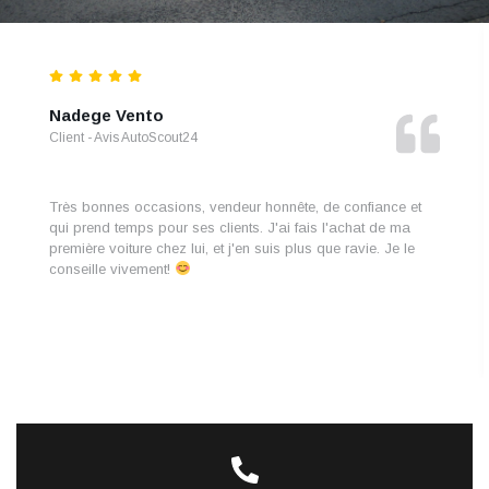
Pascal Neicken
Client - Avis AutoScout24
Enfin un super vendeur, de très belles voitures a tout budgets
pour nos jeunes et autres …. Un suivi total et une honnêteté
exemplaire