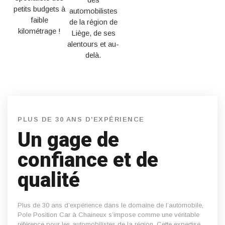
petits budgets à
automobilistes
faible
de la région de
kilométrage !
Liège, de ses
alentours et au-
delà.
PLUS DE 30 ANS D'EXPÉRIENCE
Un gage de
confiance et de
qualité
Plus de 30 ans d’expérience dans le domaine de l’automobile,
Pole Position Car à Chaineux s’impose comme une véritable
référence pour les automobilistes de la région. Cette expertise,