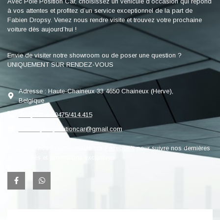
Avec Pole Position Car, choisissez un véhicule d’occasion qui répond
à vos attentes et profitez d’un service exceptionnel de la part de
Fabien Dropsy. Venez nous rendre visite et trouvez votre prochaine
voiture dès aujourd’hui !
Envie de visiter notre showroom ou de poser une question ?
UNIQUEMENT SUR RENDEZ-VOUS
Adresse : Haute-Chaineux 33 4650 Chaineux (Herve),
Belgique
Téléphone : 0475/414.415
Email : polepositioncar@gmail.com
Rejoignez notre communauté sur
Facebook
pour suivre nos dernières
nouveautés et promotions exclusives