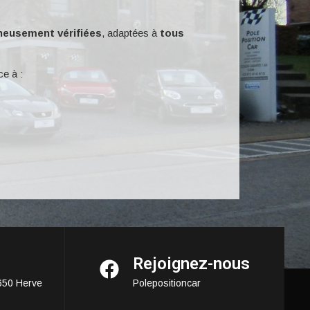
gneusement vérifiées
, adaptées à
tous
ce à :
Rejoignez-nous
650 Herve
Polepositioncar