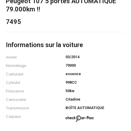
Peugeot 107 5 portes AUTOMATIQUE
79.000km !!
7495
Informations sur la voiture
03/2014
Année
79000
Kilométrage
essence
Carburant
998CC
Cylindré
50kw
Puissance
Citadine
Carrosserie
BOÎTE AUTOMATIQUE
Transmission
Carpass