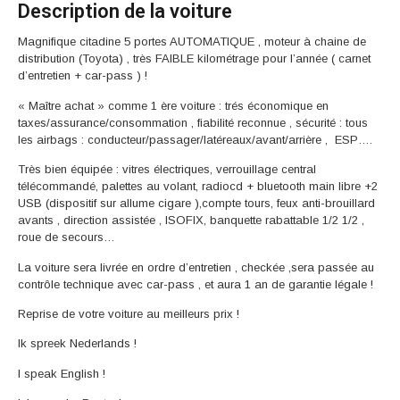
Description de la voiture
Magnifique citadine 5 portes AUTOMATIQUE , moteur à chaine de
distribution (Toyota) , très FAIBLE kilométrage pour l’année ( carnet
d’entretien + car-pass ) !
« Maître achat » comme 1 ère voiture : trés économique en
taxes/assurance/consommation , fiabilité reconnue , sécurité : tous
les airbags : conducteur/passager/latéreaux/avant/arrière , ESP….
Très bien équipée : vitres électriques, verrouillage central
télécommandé, palettes au volant, radiocd + bluetooth main libre +2
USB (dispositif sur allume cigare ),compte tours, feux anti-brouillard
avants , direction assistée , ISOFIX, banquette rabattable 1/2 1/2 ,
roue de secours…
La voiture sera livrée en ordre d’entretien , checkée ,sera passée au
contrôle technique avec car-pass , et aura 1 an de garantie légale !
Reprise de votre voiture au meilleurs prix !
Ik spreek Nederlands !
I speak English !