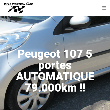
Peugeot 107 5
portes
AUTOMATIQUE
79.000km !!